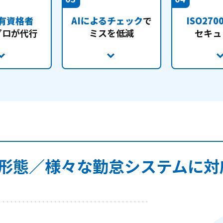
有資格者
AIによるチェック
で
ISO270
プロが代行
ミスを低減
セキュ
形態／様々な勤怠システムに対