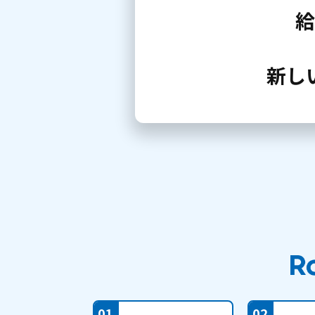
給
新し
01
02