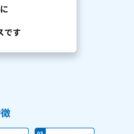
に
スです
特徴
05