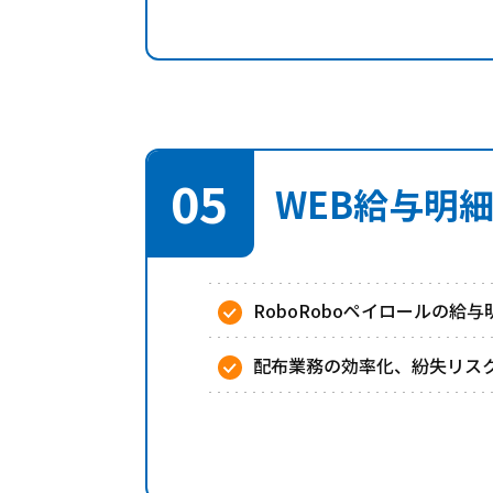
05
WEB給与明
RoboRoboペイロールの給
配布業務の効率化、紛失リス