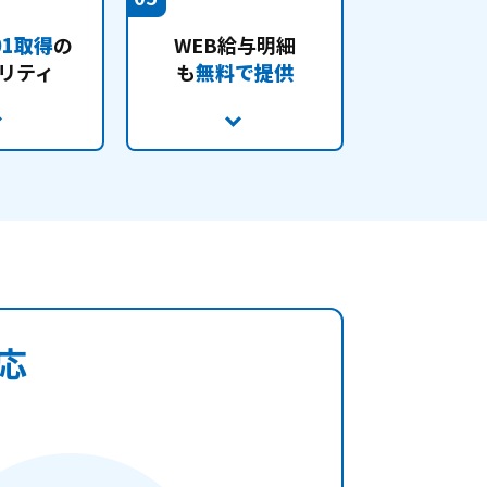
01取得
の
WEB給与明細
リティ
も
無料で提供
応