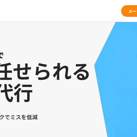
メー
で
任せられる
代行
ックでミスを低減